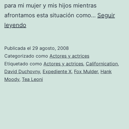
para mi mujer y mis hijos mientras
afrontamos esta situación como…
Seguir
David
leyendo
Duchovny
en
Publicada el
29 agosto, 2008
rehabilitación
Categorizado como
Actores y actrices
por
Etiquetado como
Actores y actrices
,
Californication
,
David Duchovny
,
Expediente X
,
Fox Mulder
,
Hank
su
Moody
,
Tea Leoni
adicción
al
sexo