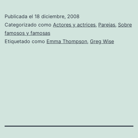
T
m
Publicada el
18 diciembre, 2008
a
Categorizado como
Actores y actrices
,
Parejas
,
Sobre
s
famosos y famosas
Etiquetado como
Emma Thompson
,
Greg Wise
m