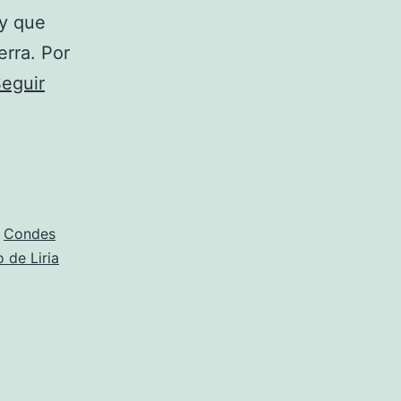
 y que
rra. Por
eguir
,
Condes
o de Liria