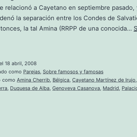
e relacionó a Cayetano en septiembre pasado,
enó la separación entre los Condes de Salvatie
ntonces, la tal Amina (RRPP de una conocida…
S
La
nueva
novia
el
18 abril, 2008
de
zado como
Parejas
,
Sobre famosos y famosas
Cayetano
do como
Amina Cherrib
,
Bélgica
,
Cayetano Martínez de Irujo
erra
,
Duquesa de Alba
,
Genoveva Casanova
,
Madrid
,
Palaci
Martínez
de
Irujo