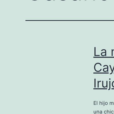
La 
Cay
Iruj
El hijo 
una chic