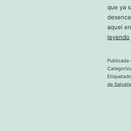
que ya s
desencad
aquel e
leyendo
Publicada 
Categori
Etiqueta
de Salvati