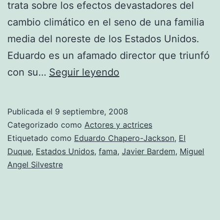
trata sobre los efectos devastadores del
cambio climático en el seno de una familia
media del noreste de los Estados Unidos.
Eduardo es un afamado director que triunfó
El
con su…
Seguir leyendo
Duque
revoluciona
Publicada el
9 septiembre, 2008
la
Categorizado como
Actores y actrices
Expo
Etiquetado como
Eduardo Chapero-Jackson
,
El
Duque
,
Estados Unidos
,
fama
,
Javier Bardem
,
Miguel
Angel Silvestre