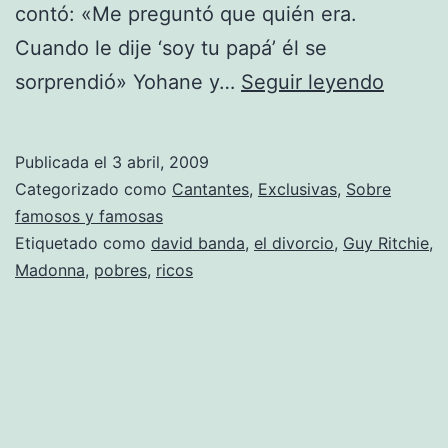
contó: «Me preguntó que quién era.
Cuando le dije ‘soy tu papá’ él se
El
sorprendió» Yohane y…
Seguir leyendo
hijo
adopti
Publicada el
3 abril, 2009
de
Categorizado como
Cantantes
,
Exclusivas
,
Sobre
Madon
famosos y famosas
Etiquetado como
david banda
,
el divorcio
,
Guy Ritchie
,
confe
Madonna
,
pobres
,
ricos
a
su
padre
biológ
que