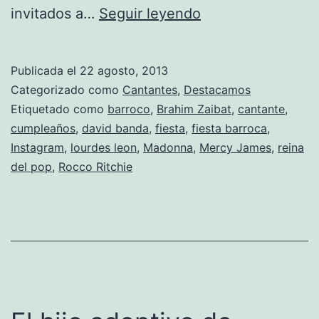
La
invitados a…
Seguir leyendo
fiesta
‘barroca’
Publicada el
22 agosto, 2013
de
Categorizado como
Cantantes
,
Destacamos
Madonna
Etiquetado como
barroco
,
Brahim Zaibat
,
cantante
,
cumpleaños
,
david banda
,
fiesta
,
fiesta barroca
,
por
Instagram
,
lourdes leon
,
Madonna
,
Mercy James
,
reina
su
del pop
,
Rocco Ritchie
55
cumpleaños