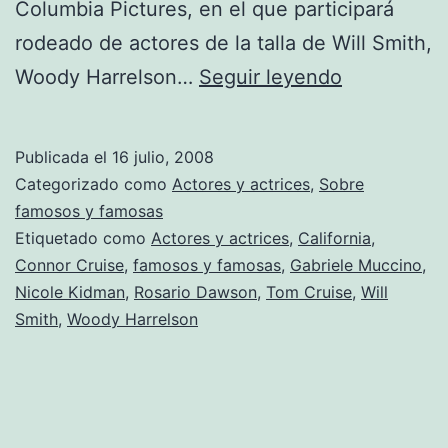
Columbia Pictures, en el que participará
rodeado de actores de la talla de Will Smith,
El
Woody Harrelson…
Seguir leyendo
hijo
supera
Publicada el
16 julio, 2008
a
Categorizado como
Actores y actrices
,
Sobre
los
famosos y famosas
Etiquetado como
Actores y actrices
,
California
,
padres
Connor Cruise
,
famosos y famosas
,
Gabriele Muccino
,
Nicole Kidman
,
Rosario Dawson
,
Tom Cruise
,
Will
Smith
,
Woody Harrelson