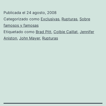
Pitt
paño
Publicada el
24 agosto, 2008
de
Categorizado como
Exclusivas
,
Rupturas
,
Sobre
lágrimas
famosos y famosas
Etiquetado como
Brad Pitt
,
Colbie Caillat
,
Jennifer
Aniston
,
John Mayer
,
Rupturas