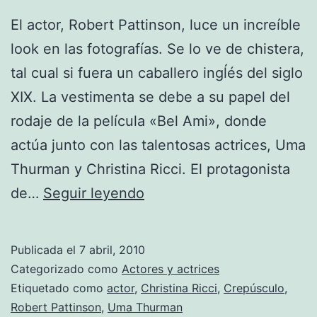
El actor, Robert Pattinson, luce un increíble
look en las fotografías. Se lo ve de chistera,
tal cual si fuera un caballero ingĺés del siglo
XIX. La vestimenta se debe a su papel del
rodaje de la película «Bel Ami», donde
actúa junto con las talentosas actrices, Uma
Thurman y Christina Ricci. El protagonista
Robert
de…
Seguir leyendo
Pattinson
usa
Publicada el
7 abril, 2010
chistera
Categorizado como
Actores y actrices
para
Etiquetado como
actor
,
Christina Ricci
,
Crepúsculo
,
Robert Pattinson
,
Uma Thurman
su