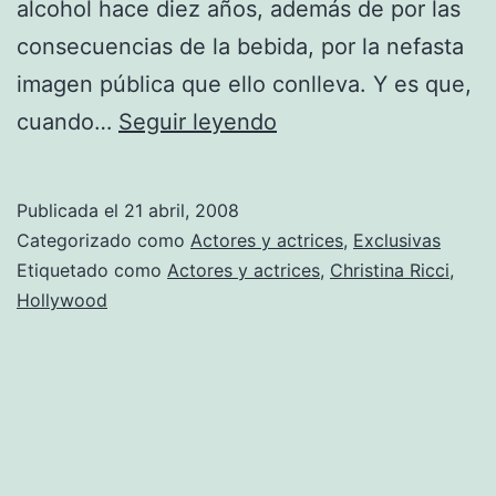
alcohol hace diez años, además de por las
consecuencias de la bebida, por la nefasta
imagen pública que ello conlleva. Y es que,
Christina
cuando…
Seguir leyendo
Ricci
más
Publicada el
21 abril, 2008
guapa
Categorizado como
Actores y actrices
,
Exclusivas
sin
Etiquetado como
Actores y actrices
,
Christina Ricci
,
Hollywood
alcohol