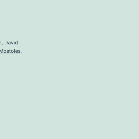
a
,
David
Móstoles
,