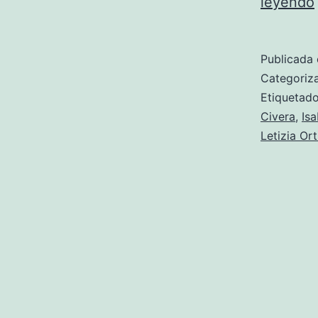
leyendo
Publicada 
Categori
Etiqueta
Civera
,
Isa
Letizia Ort