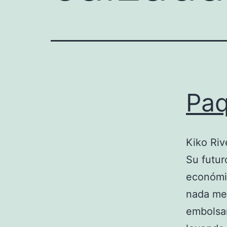
Paq
Kiko Riv
Su futur
económic
nada me
embolsar