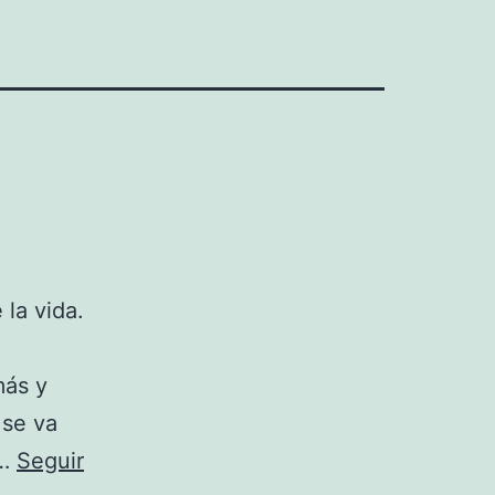
 la vida.
más y
 se va
o…
Seguir