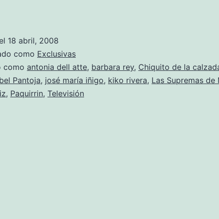
Paquirrin
tiene
trabajo
el
18 abril, 2008
zado como
Exclusivas
do como
antonia dell atte
,
barbara rey
,
Chiquito de la calzad
bel Pantoja
,
josé maría iñigo
,
kiko rivera
,
Las Supremas de 
iz
,
Paquirrin
,
Televisión