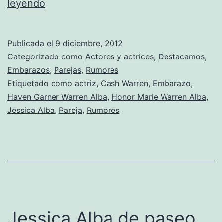
¿Jessica
leyendo
Alba
embarazada
Publicada el
9 diciembre, 2012
de
Categorizado como
Actores y actrices
,
Destacamos
,
nuevo?
Embarazos
,
Parejas
,
Rumores
Etiquetado como
actriz
,
Cash Warren
,
Embarazo
,
Haven Garner Warren Alba
,
Honor Marie Warren Alba
,
Jessica Alba
,
Pareja
,
Rumores
Jessica Alba de paseo