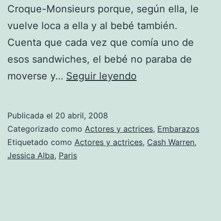
Croque-Monsieurs porque, según ella, le
vuelve loca a ella y al bebé también.
Cuenta que cada vez que comía uno de
esos sandwiches, el bebé no paraba de
Al
moverse y…
Seguir leyendo
bebé
de
Publicada el
20 abril, 2008
Jessica
Categorizado como
Actores y actrices
,
Embarazos
le
Etiquetado como
Actores y actrices
,
Cash Warren
,
Jessica Alba
,
Paris
gusta
el
queso
francés