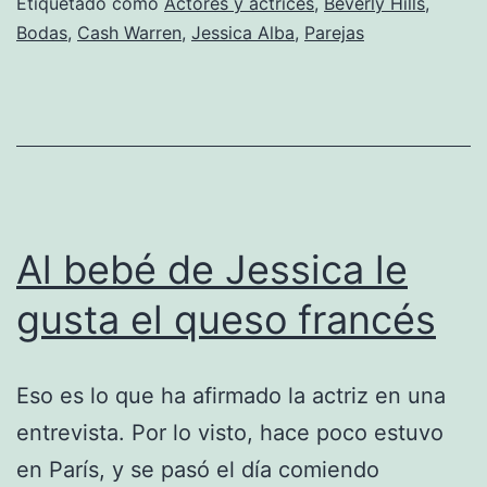
casado
Etiquetado como
Actores y actrices
,
Beverly Hills
,
Bodas
,
Cash Warren
,
Jessica Alba
,
Parejas
con
Cash
Warren
Al bebé de Jessica le
gusta el queso francés
Eso es lo que ha afirmado la actriz en una
entrevista. Por lo visto, hace poco estuvo
en París, y se pasó el día comiendo