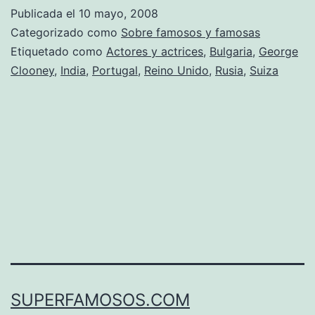
Publicada el
10 mayo, 2008
Categorizado como
Sobre famosos y famosas
Etiquetado como
Actores y actrices
,
Bulgaria
,
George
Clooney
,
India
,
Portugal
,
Reino Unido
,
Rusia
,
Suiza
SUPERFAMOSOS.COM