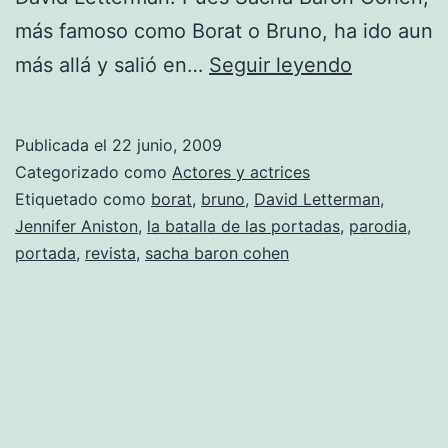
más famoso como Borat o Bruno, ha ido aun
La
más allá y salió en…
Seguir leyendo
batalla
de
Publicada el
22 junio, 2009
las
Categorizado como
Actores y actrices
portadas:
Etiquetado como
borat
,
bruno
,
David Letterman
,
Jennifer Aniston
,
la batalla de las portadas
,
parodia
,
Jennifer
portada
,
revista
,
sacha baron cohen
Aniston
vs.
Sacha
Baron
Cohen.