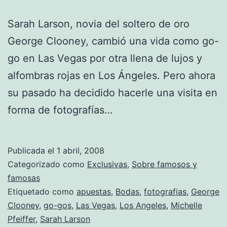
Sarah Larson, novia del soltero de oro
George Clooney, cambió una vida como go-
go en Las Vegas por otra llena de lujos y
alfombras rojas en Los Ángeles. Pero ahora
su pasado ha decidido hacerle una visita en
forma de fotografías…
Publicada el
1 abril, 2008
Categorizado como
Exclusivas
,
Sobre famosos y
famosas
Etiquetado como
apuestas
,
Bodas
,
fotografias
,
George
Clooney
,
go-gos
,
Las Vegas
,
Los Angeles
,
Michelle
Pfeiffer
,
Sarah Larson