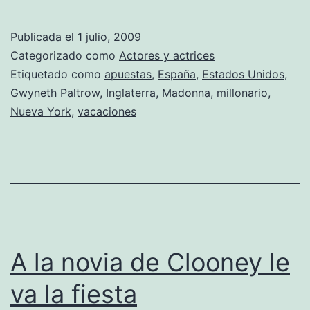
Paltrow
y
Publicada el
1 julio, 2009
su
Categorizado como
Actores y actrices
lado
Etiquetado como
apuestas
,
España
,
Estados Unidos
,
Gwyneth Paltrow
,
Inglaterra
,
Madonna
,
millonario
,
más
Nueva York
,
vacaciones
español.
A la novia de Clooney le
va la fiesta