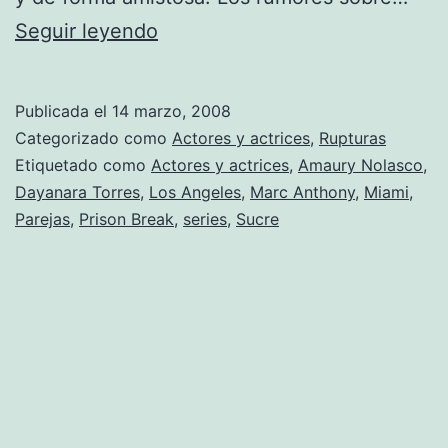
Sucre
Seguir leyendo
ya
no
Publicada el
14 marzo, 2008
tiene
Categorizado como
Actores y actrices
,
Rupturas
novia
Etiquetado como
Actores y actrices
,
Amaury Nolasco
,
Dayanara Torres
,
Los Angeles
,
Marc Anthony
,
Miami
,
Parejas
,
Prison Break
,
series
,
Sucre