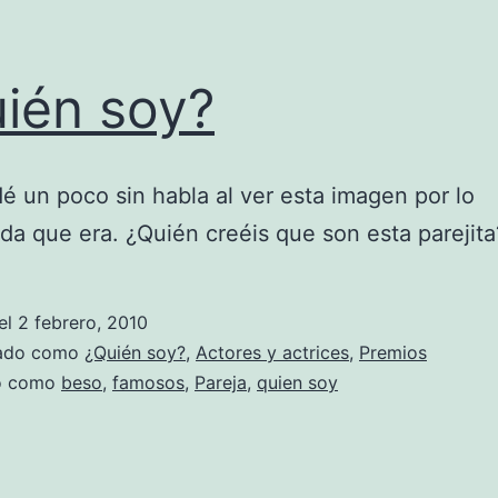
ién soy?
 un poco sin habla al ver esta imagen por lo
da que era. ¿Quién creéis que son esta parejit
el
2 febrero, 2010
zado como
¿Quién soy?
,
Actores y actrices
,
Premios
do como
beso
,
famosos
,
Pareja
,
quien soy