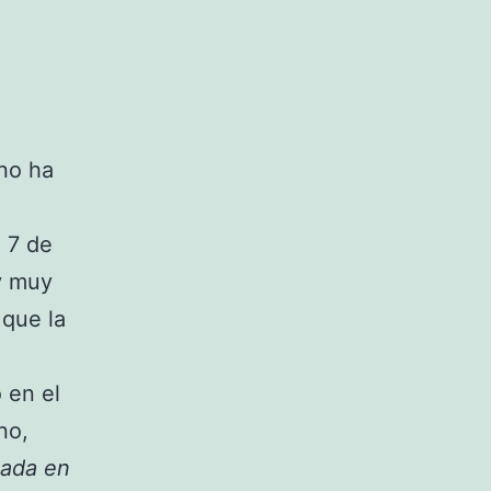
ino ha
 7 de
y muy
 que la
 en el
no,
nada en