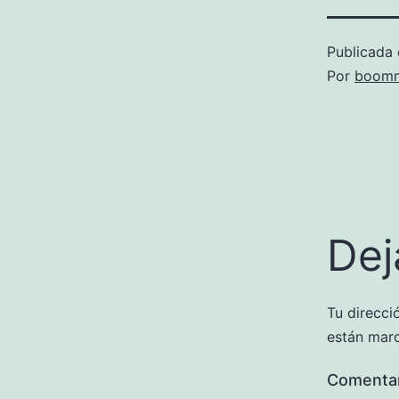
Publicada 
Por
boomm
Dej
Tu direcci
están mar
Comenta