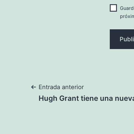
Guard
próxi
Navegación
Entrada anterior
Hugh Grant tiene una nuev
de
entradas