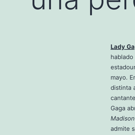
Lady G
hablado 
estadoun
mayo. En
distinta
cantante
Gaga abr
Madison
admite s