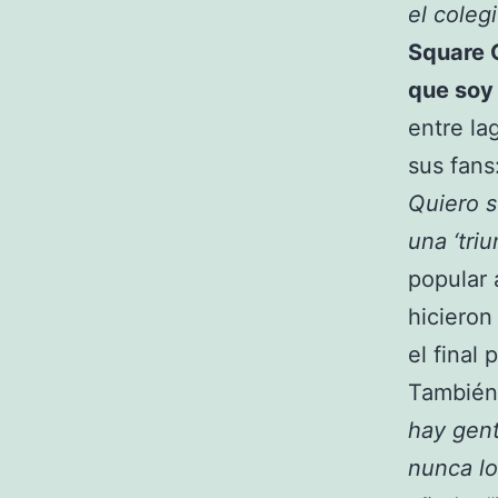
el coleg
Square 
que soy 
entre la
sus fans:
Quiero s
una ‘triu
popular 
hicieron
el final
También
hay gent
nunca lo