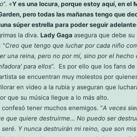
io
”. «
Y es una locura, porque estoy aquí, en el
Garden, pero todas las mañanas tengo que de
una súper estrella para poder seguir adelante
grimas la diva.
Lady Gaga
asegura que debe su 
 “
Creo que tengo que luchar por cada niño co
er una reina, pero no por mí, sino por el hecho 
nfadora’ para ellos
”. Es por ello que los fans de 
artista se encuentran muy molestos por quiene
 llorar en video a la rubia y aseguran que lucha
 por que su música llegue a lo más alto.
 confesó tener muchos enemigos. “
A veces sie
e que quiere destruirme… No puedo ser destru
 seré. Y nunca destruirán mi reino, que son mis