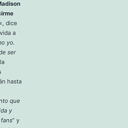
 Madison
cirme
«, dice
vida a
mo yo.
de ser
la
s
rán hasta
nto que
ida y
 fans
” y