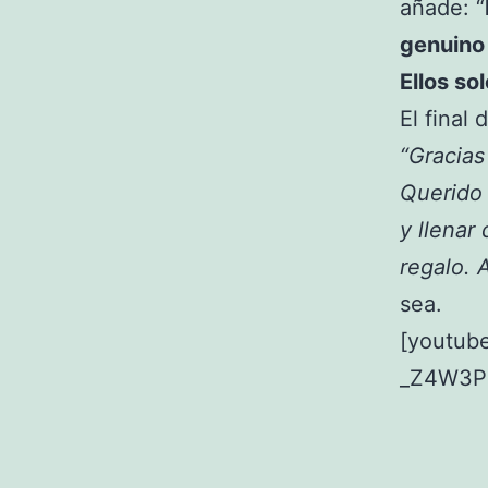
añade: “
genuino 
Ellos so
El final
“Gracias
Querido 
y llenar
regalo. 
sea.
[youtub
_Z4W3P8