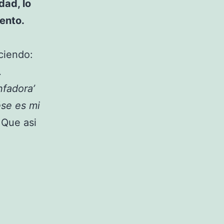
dad, lo
iento.
ciendo:
.
nfadora’
ése es mi
.Que asi