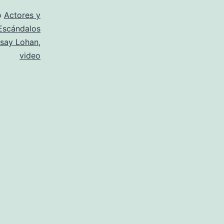
o
Actores y
Escándalos
dsay Lohan
,
video