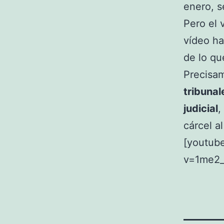
enero, se
Pero el 
vídeo ha
de lo qu
Precisa
tribuna
judicial
,
cárcel a
[youtub
v=1me2_