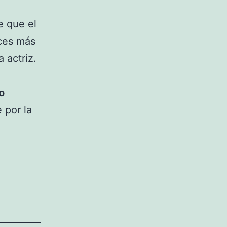
e que el
eces más
 actriz.
o
 por la