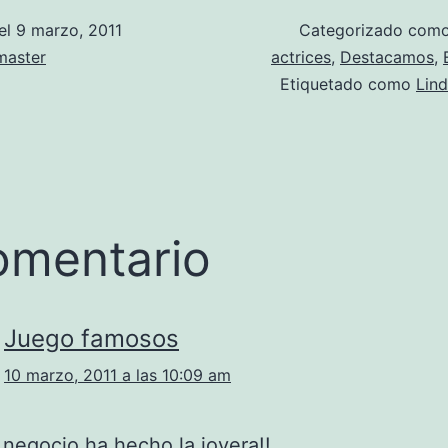
el
9 marzo, 2011
Categorizado com
aster
actrices
,
Destacamos
,
Etiquetado como
Lin
omentario
Juego famosos
10 marzo, 2011 a las 10:09 am
egocio ha hecho la joyera!!