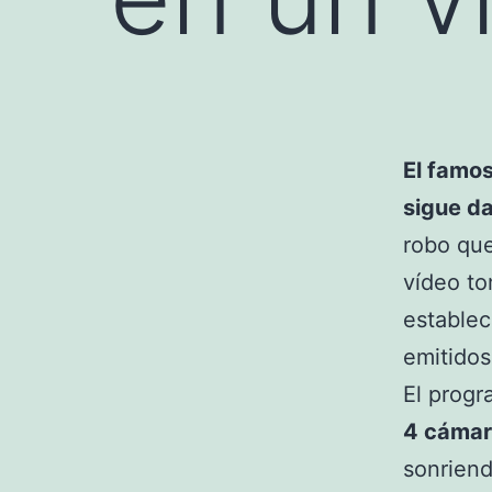
El famo
sigue d
robo que
vídeo to
establec
emitidos
El prog
4 cámar
sonriend