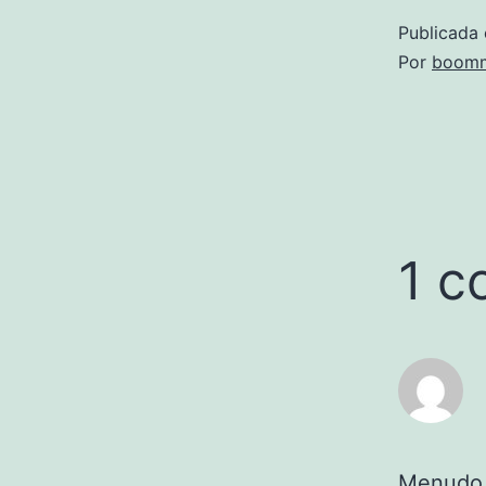
Publicada 
Por
boomm
1 c
Menudo n