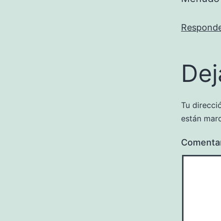
Respond
Dej
Tu direcci
están mar
Comenta