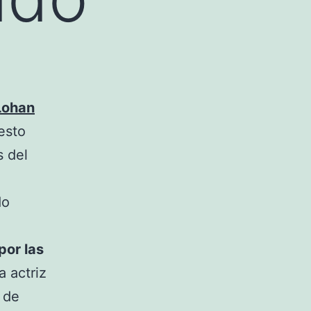
Lohan
esto
s del
do
or las
a actriz
 de