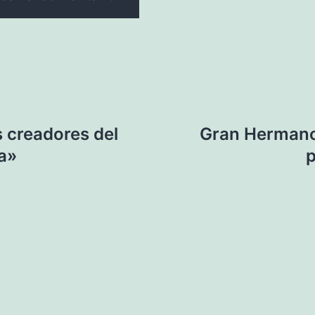
 creadores del
Gran Hermano 
a»
p