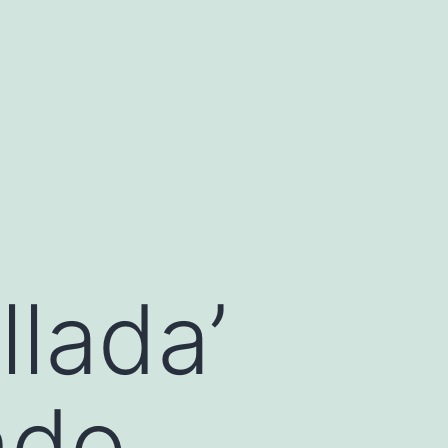
llada’
ndo