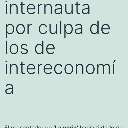
internauta
por culpa de
los de
intereconomí
a
El presentador de ‘
La noria’
había tildado de