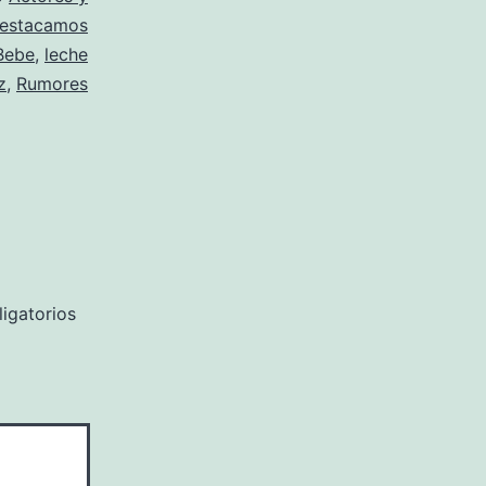
estacamos
Bebe
,
leche
z
,
Rumores
igatorios