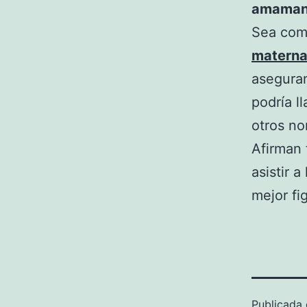
amaman
Sea como
matern
aseguran
podría l
otros no
Afirman
asistir a
mejor fi
Publicada 