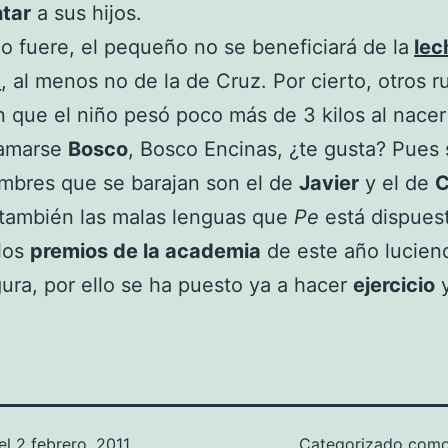
tar
a sus hijos.
 fuere, el pequeño no se beneficiará de la
lec
a
, al menos no de la de Cruz. Por cierto, otros 
 que el niño pesó poco más de 3 kilos al nacer
lamarse
Bosco
, Bosco Encinas, ¿te gusta? Pues 
mbres que se barajan son el de
Javier
y el de
C
 también las malas lenguas que
Pe
está dispues
 los
premios de la academia
de este año lucien
gura, por ello se ha puesto ya a hacer
ejercicio
el
2 febrero, 2011
Categorizado com