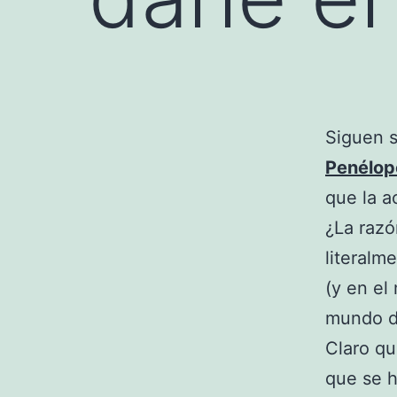
Siguen s
Penélop
que la a
¿La raz
literalm
(y en el
mundo de
Claro qu
que se 