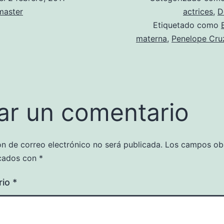
aster
actrices
,
D
Etiquetado como
materna
,
Penelope Cru
ar un comentario
ón de correo electrónico no será publicada.
Los campos obl
cados con
*
rio
*