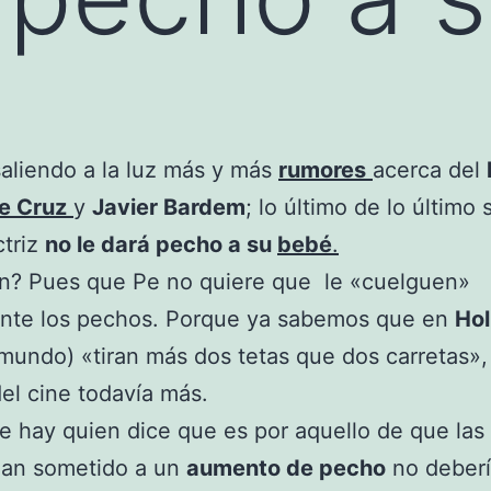
aliendo a la luz más y más
rumores
acerca del
e Cruz
y
Javier Bardem
; lo último de lo último 
ctriz
no le dará pecho a su
bebé
.
ón? Pues que Pe no quiere que le «cuelguen»
ente los pechos. Porque ya sabemos que en
Ho
 mundo) «tiran más dos tetas que dos carretas»,
l cine todavía más.
e hay quien dice que es por aquello de que las
han sometido a un
aumento de pecho
no deberí