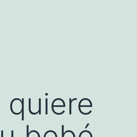
 quiere
su bebé