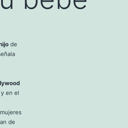
hijo
de
señala
llywood
 y en el
 mujeres
an de