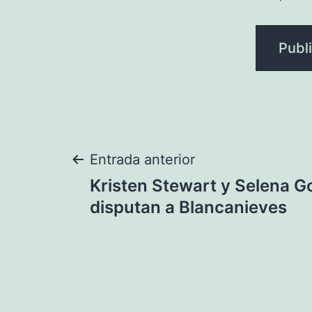
Navegación
Entrada anterior
Kristen Stewart y Selena 
de
disputan a Blancanieves
entradas