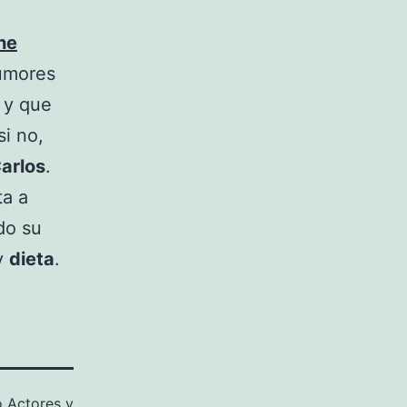
he
rumores
 y que
si no,
arlos
.
ta a
do su
y
dieta
.
o
Actores y