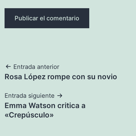
Navegación
Entrada anterior
Rosa López rompe con su novio
de
entradas
Entrada siguiente
Emma Watson critica a
«Crepúsculo»