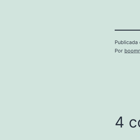
Publicada 
Por
boomm
4 c