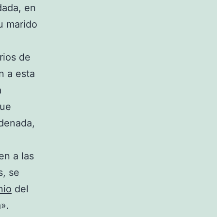
dada, en
su marido
rios de
n a esta
a
que
ndenada,
en a las
s, se
nio
del
».