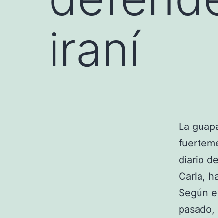
iraní
La guap
fuerteme
diario d
Carla, h
Según es
pasado,