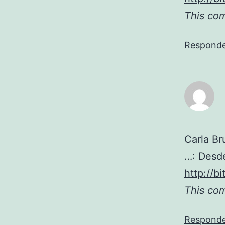
This co
Respond
Carla Br
…: Desde
http://bi
This co
Respond