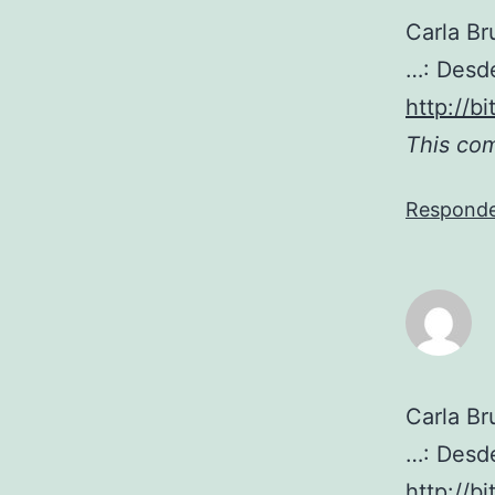
Carla Br
…: Desde
http://bi
This co
Respond
Carla Br
…: Desde
http://bi