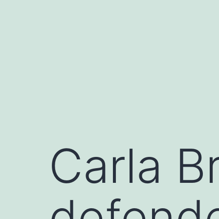
Saltar
al
contenido
Carla Br
defende