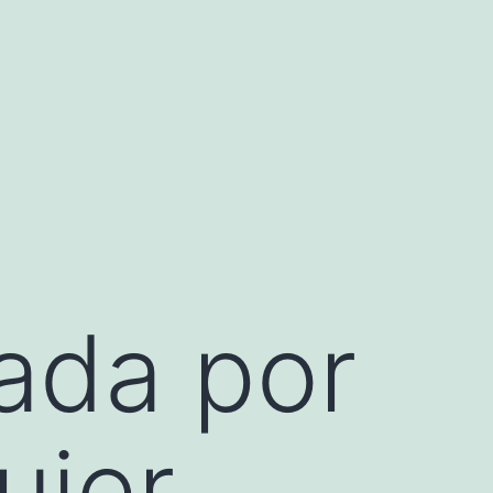
tada por
ujer