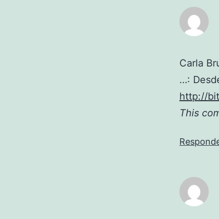
Carla Br
…: Desde
http://bi
This co
Respond