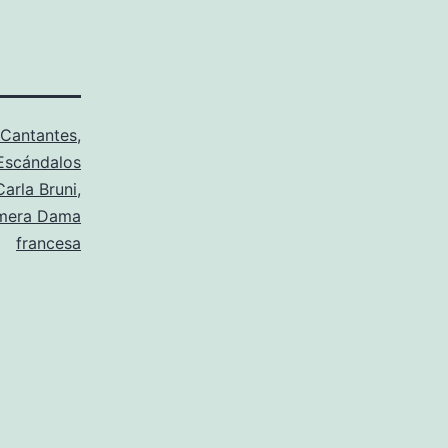
Cantantes
,
Escándalos
Carla Bruni
,
imera Dama
francesa