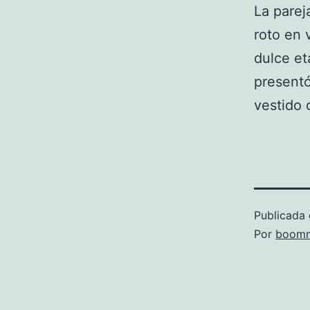
La pare
roto en 
dulce et
presentó
vestido 
Publicada 
Por
boomm