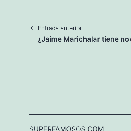
Navegación
Entrada anterior
¿Jaime Marichalar tiene no
de
entradas
SUPERFAMOSOS.COM