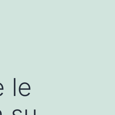
 le
n su