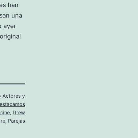
es han
esan una
e ayer
original
o
Actores y
estacamos
,
cine
,
Drew
re
,
Parejas