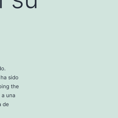
do.
 ha sido
oing the
 a una
a de