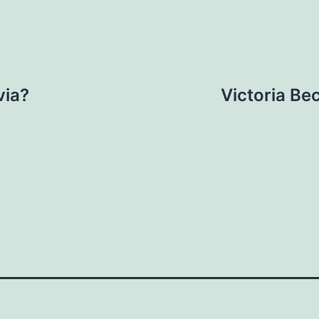
via?
Victoria Be