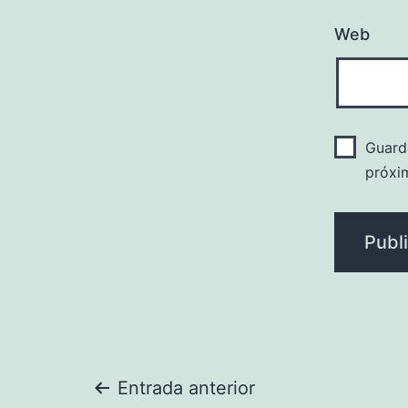
Web
Guard
próxi
Navegación
Entrada anterior