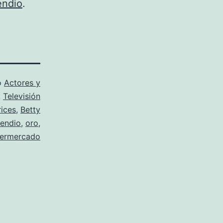
endio
.
o
Actores y
,
Televisión
rices
,
Betty
cendio
,
oro
,
ermercado