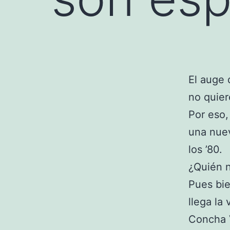
El auge 
no quier
Por eso,
una nue
los ’80.
¿Quién n
Pues bie
llega la
Concha V