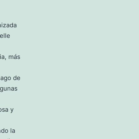
nizada
elle
ia, más
pago de
lgunas
sa y
ndo la