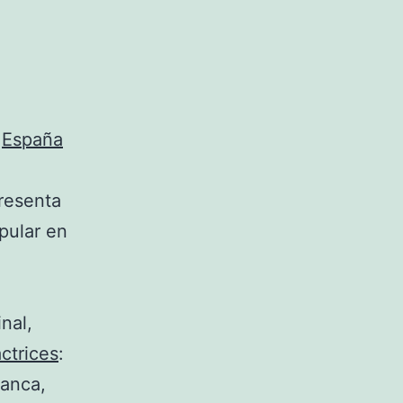
e
España
resenta
pular en
nal,
actrices
:
lanca,