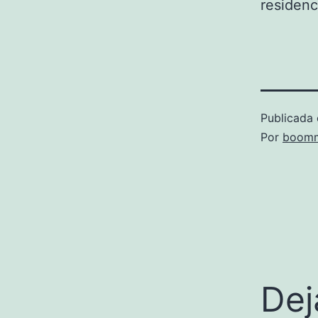
residenc
Publicada 
Por
boomm
Dej