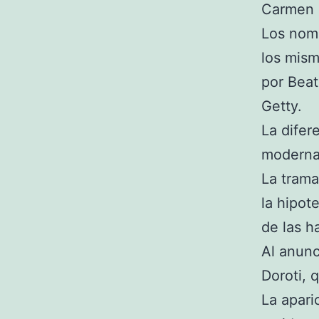
Carmen M
Los nomb
los mism
por Bea
Getty.
La difer
moderna 
La trama
la hipot
de las h
Al anun
Doroti, 
La apari