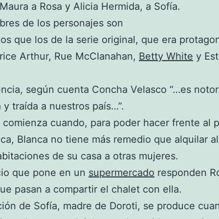
aura a Rosa y Alicia Hermida, a Sofía.
res de los personajes son
os que los de la serie original, que era protago
trice Arthur, Rue McClanahan,
Betty White
y Est
encia, según cuenta Concha Velasco “…es notor
y traída a nuestros país…”.
 comienza cuando, para poder hacer frente al 
eca, Blanca no tiene más remedio que alquilar a
abitaciones de su casa a otras mujeres.
cio que pone en un
supermercado
responden Ro
que pasan a compartir el chalet con ella.
ción de Sofía, madre de Doroti, se produce cua