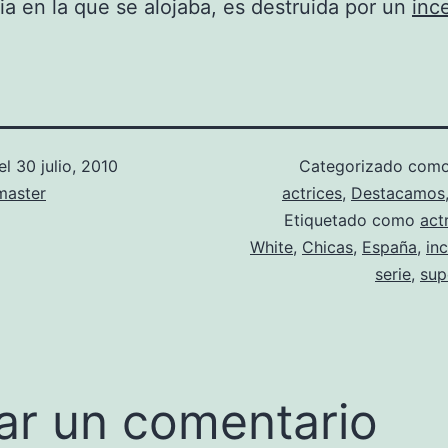
ia en la que se alojaba, es destruida por un
inc
el
30 julio, 2010
Categorizado com
aster
actrices
,
Destacamos
Etiquetado como
act
White
,
Chicas
,
España
,
in
serie
,
sup
ar un comentario