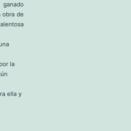
 ganado
 obra de
alentosa
 una
por la
gún
a ella y