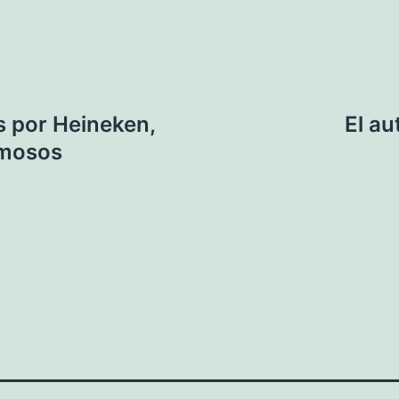
 por Heineken,
El au
amosos