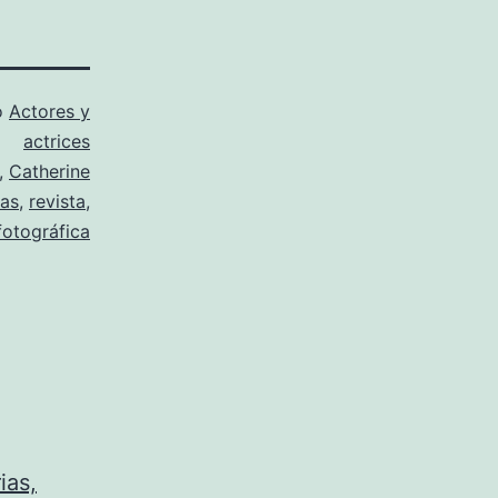
o
Actores y
actrices
,
Catherine
ias
,
revista
,
fotográfica
ias,