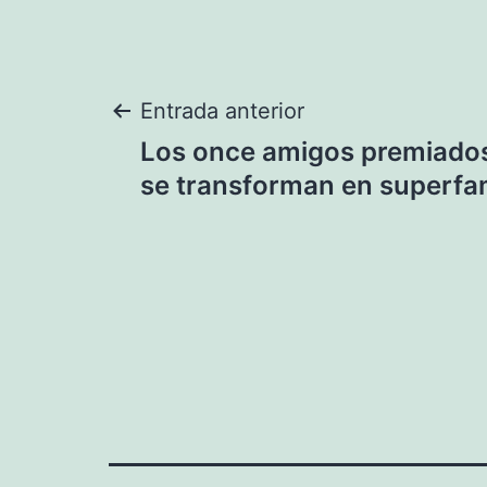
Navegación
Entrada anterior
Los once amigos premiados
de
se transforman en superf
entradas