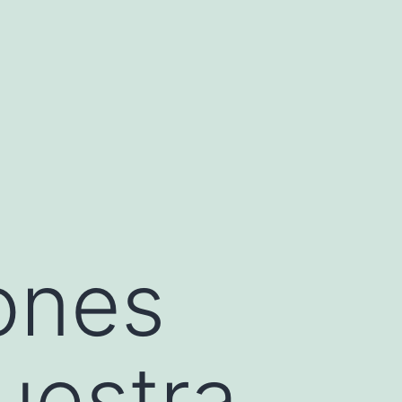
ones
uestra