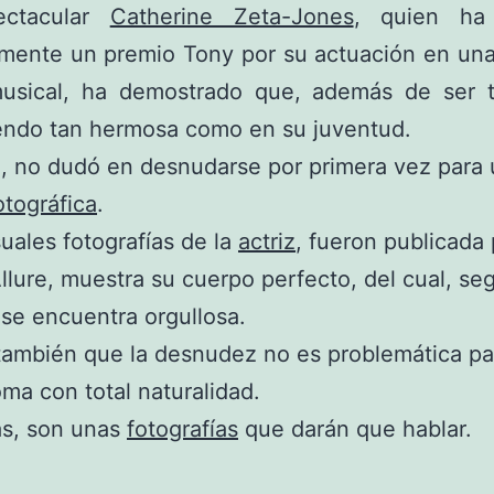
ectacular
Catherine Zeta-Jones
, quien ha
emente un premio Tony por su actuación en una
musical, ha demostrado que, además de ser t
endo tan hermosa como en su juventud.
o, no dudó en desnudarse por primera vez para
otográfica
.
uales fotografías de la
actriz
, fueron publicada 
Allure, muestra su cuerpo perfecto, del cual, se
 se encuentra orgullosa.
ambién que la desnudez no es problemática par
oma con total naturalidad.
as, son unas
fotografías
que darán que hablar.