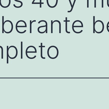
berante b
pleto