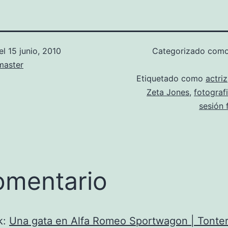
el
15 junio, 2010
Categorizado com
aster
Etiquetado como
actriz
Zeta Jones
,
fotograf
sesión 
omentario
k:
Una gata en Alfa Romeo Sportwagon | Tonter