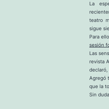
La esp
recient
teatro 
sigue si
Para ell
sesión f
Las sens
revista 
declaró,
Agregó t
que la t
Sin dud