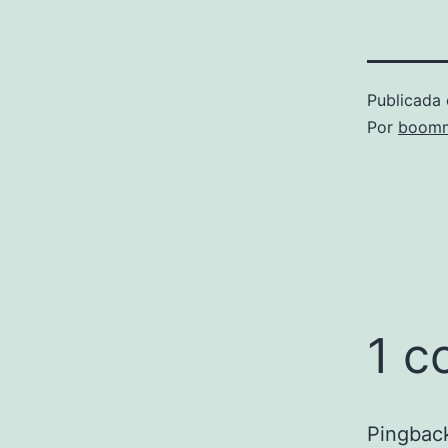
Publicada 
Por
boomm
1 c
Pingbac