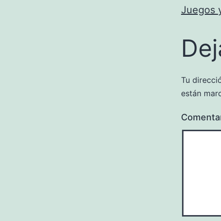
Juegos 
Dej
Tu direcci
están mar
Comenta