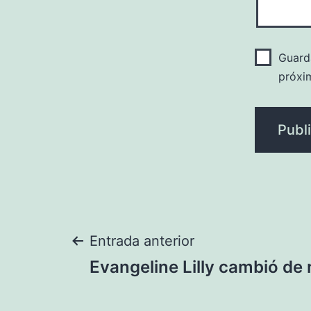
Guard
próxi
Navegación
Entrada anterior
Evangeline Lilly cambió de 
de