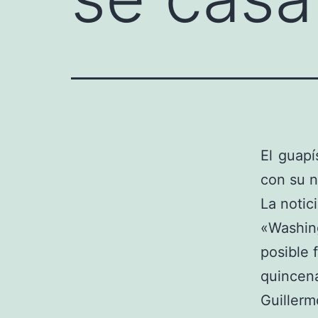
El guap
con su 
La notic
«Washin
posible 
quincen
Guillerm