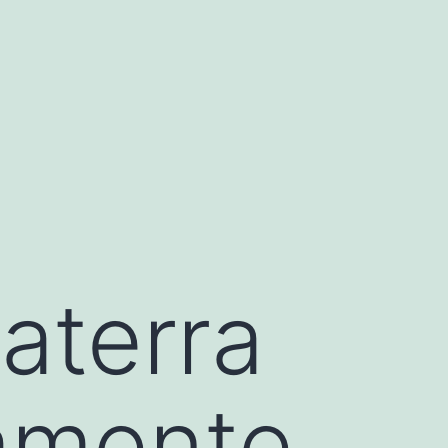
laterra
amente