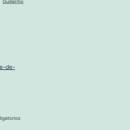
Guillermo
pe-de-
igatorios