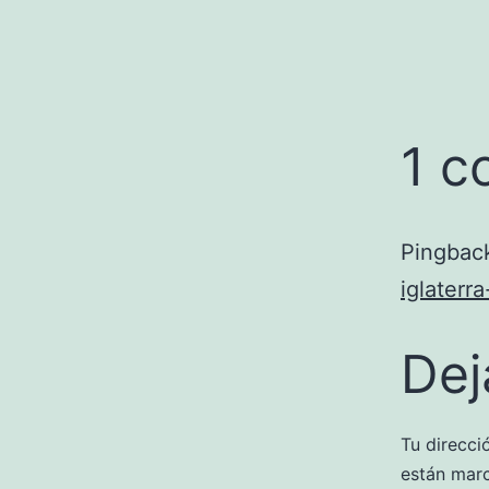
1 c
Pingbac
iglaterr
Dej
Tu direcci
están mar