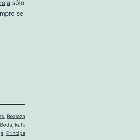
reja
sólo
empre se
as
,
Realeza
Boda
,
kate
ja
,
Príncipe