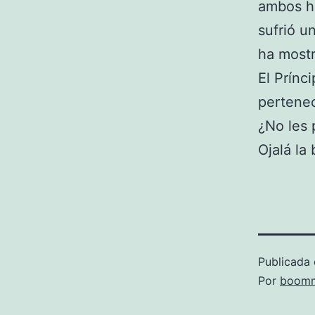
ambos h
sufrió u
ha mostr
El Prínc
pertene
¿No les
Ojalá la
Publicada 
Por
boomm