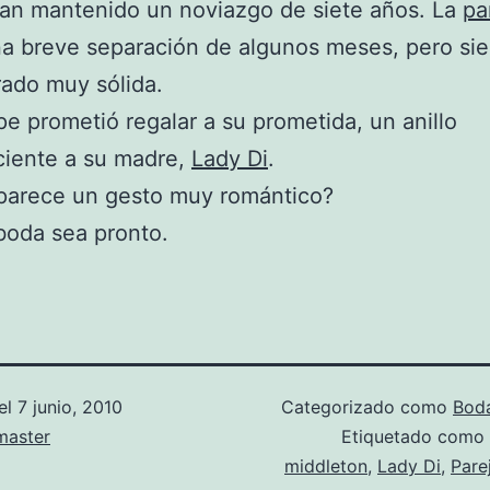
an mantenido un noviazgo de siete años. La
pa
na breve separación de algunos meses, pero si
ado muy sólida.
ipe prometió regalar a su prometida, un anillo
ciente a su madre,
Lady Di
.
 parece un gesto muy romántico?
 boda sea pronto.
el
7 junio, 2010
Categorizado como
Bod
aster
Etiquetado como
middleton
,
Lady Di
,
Pare