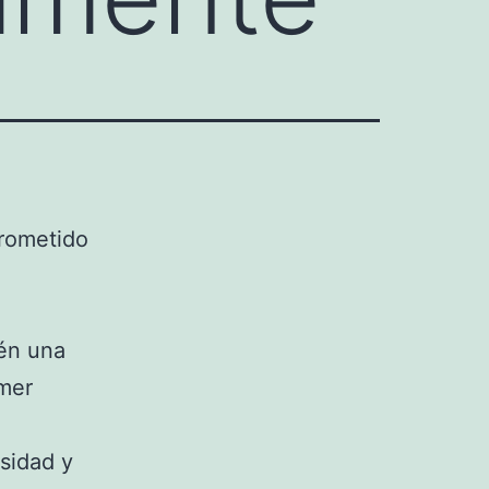
rometido
én una
imer
sidad y