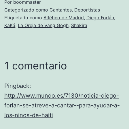
Por
boommaster
Categorizado como
Cantantes
,
Deportistas
Etiquetado como
Atlético de Madrid
,
Diego Forlán
,
KaKá
,
La Oreja de Vang Gogh
,
Shakira
1 comentario
Pingback:
http://www.mundo.es/7130/noticia-diego-
forlan-se-atreve-a-cantar--para-ayudar-a-
los-ninos-de-haiti