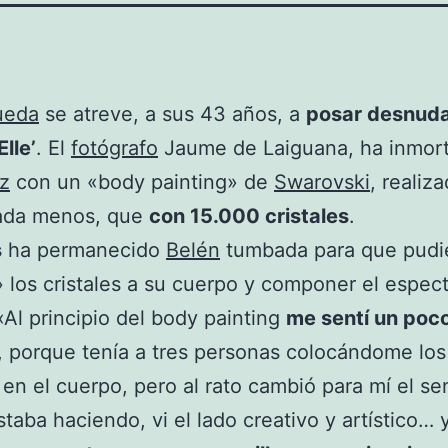
ueda
se atreve, a sus 43 años, a
posar desnuda
Elle’
. El
fotógrafo
Jaume de Laiguana, ha inmort
iz
con un «body painting» de
Swarovski
, realiz
ada menos, que
con 15.000 cristales
.
s
ha permanecido
Belén
tumbada para que pudi
 los cristales a su cuerpo y componer el espec
«Al principio del body painting
me sentí un poc
, porque tenía a tres personas colocándome los
s en el cuerpo, pero al rato cambió para mí el se
staba haciendo, vi el lado creativo y artístico… 