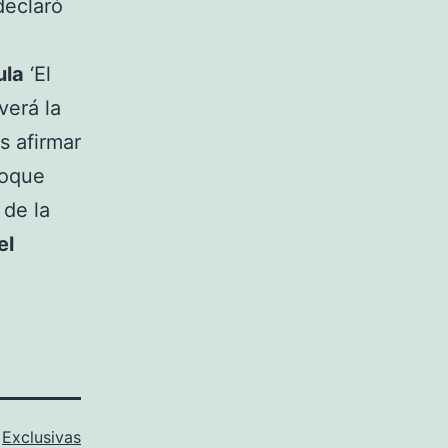
declaró
ula
‘El
verá la
s afirmar
toque
 de la
el
o
Exclusivas