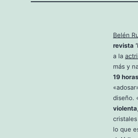
Belén R
revista
‘
a la
actr
más y n
19 hora
«adosar»
diseño. 
violenta
cristale
lo que e