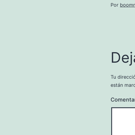
Por
boomm
Dej
Tu direcci
están mar
Comenta