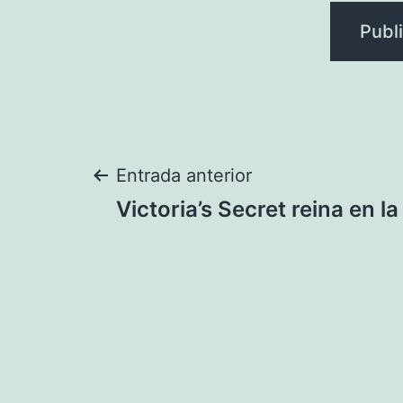
Navegación
Entrada anterior
Victoria’s Secret reina en l
de
entradas