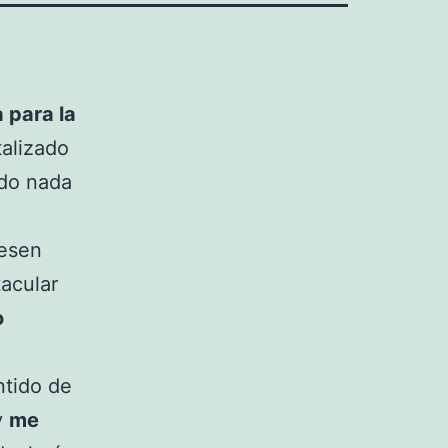
 para la
alizado
ado nada
esen
tacular
o
ntido de
y
me