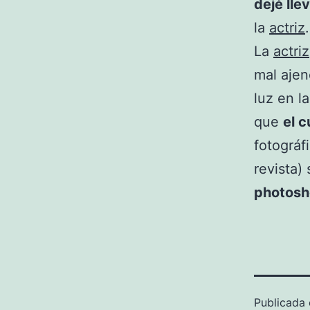
dejé lle
la
actriz
.
La
actriz
mal ajeno
luz en l
que
el 
fotográf
revista)
photosh
Publicada 