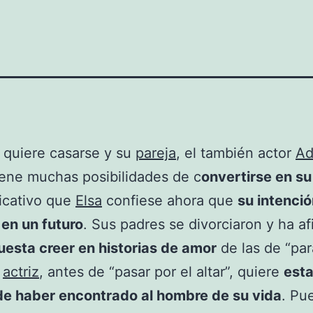
quiere casarse y su
pareja
, el también actor
Ad
tiene muchas posibilidades de c
onvertirse en s
ficativo que
Elsa
confiese ahora que
su intenció
en un futuro
. Sus padres se divorciaron y ha a
uesta creer en historias de amor
de las de “par
a
actriz
, antes de “pasar por el altar”, quiere
est
de haber encontrado al hombre de su vida
. Pu