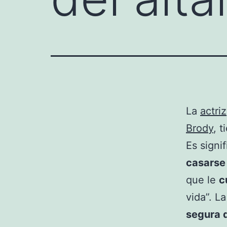
La
actriz
Brody
, 
Es signi
casarse 
que le
c
vida”. L
segura 