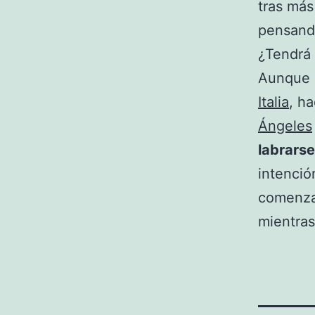
tras má
pensando
¿Tendrá
Aunque 
Italia
, h
Ángeles
labrarse
intenció
comenza
mientra