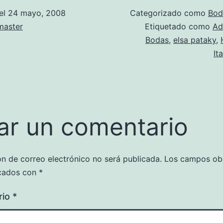
el
24 mayo, 2008
Categorizado como
Bod
aster
Etiquetado como
Ad
Bodas
,
elsa pataky
,
Ita
ar un comentario
ón de correo electrónico no será publicada.
Los campos obl
cados con
*
rio
*