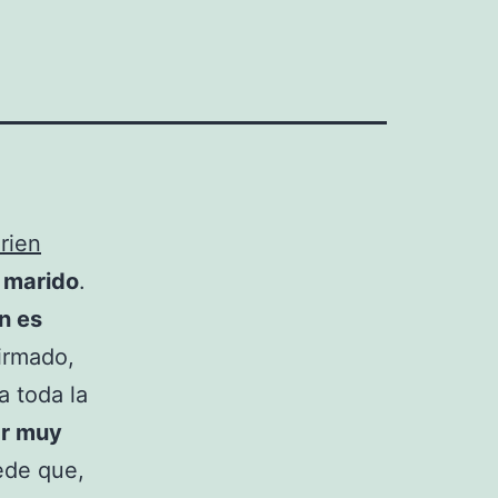
rien
u marido
.
n es
firmado,
a toda la
ar muy
ede que,