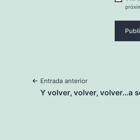
próxi
Navegación
Entrada anterior
Y volver, volver, volver…a 
de
entradas