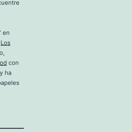
cuentre
’ en
a
Los
o,
ood
con
 y ha
papeles