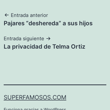
Navegación
Entrada anterior
Pajares “deshereda” a sus hijos
de
entradas
Entrada siguiente
La privacidad de Telma Ortiz
SUPERFAMOSOS.COM
Funciona gracias a
WordPress
.