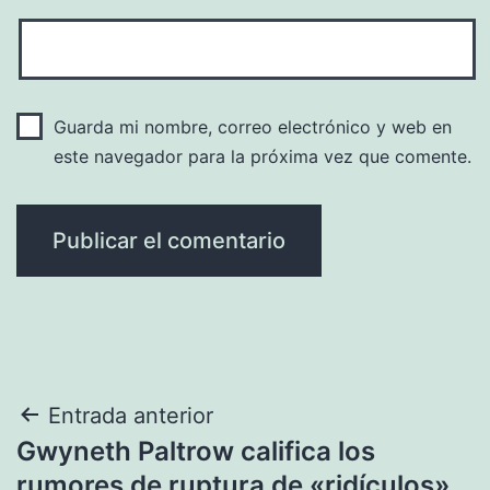
Guarda mi nombre, correo electrónico y web en
este navegador para la próxima vez que comente.
Navegación
Entrada anterior
Gwyneth Paltrow califica los
de
rumores de ruptura de «ridículos»