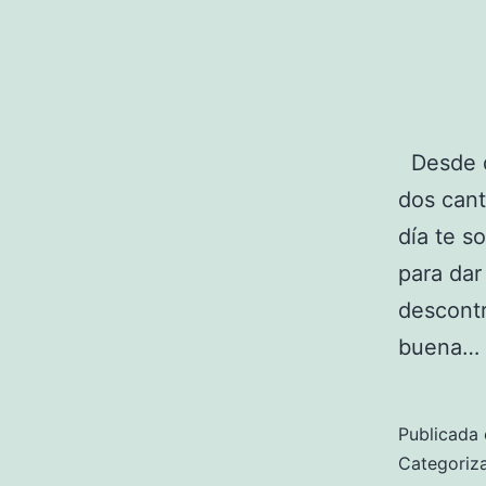
Desde qu
dos cant
día te s
para dar
descontr
buena…
Publicada 
Categori