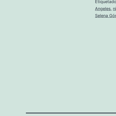
Etiqueta
Angeles
,
n
Selena G