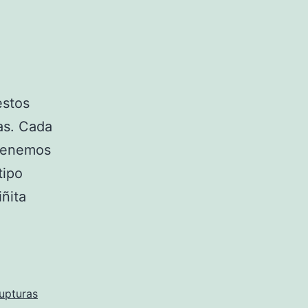
estos
ias. Cada
 tenemos
tipo
ñita
upturas