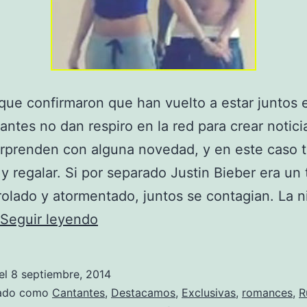
e confirmaron que han vuelto a estar juntos 
antes no dan respiro en la red para crear notic
orprenden con alguna novedad, y en este caso
 y regalar. Si por separado Justin Bieber era un 
olado y atormentado, juntos se contagian. La ni
Justin
Seguir leyendo
y
Selena:
el
8 septiembre, 2014
Bonnie
zado como
Cantantes
,
Destacamos
,
Exclusivas
,
romances
,
R