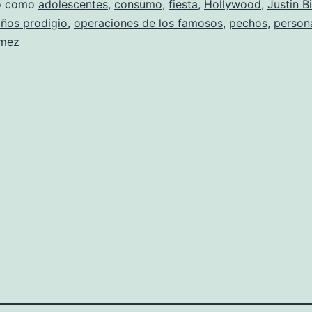
&
do como
adolescentes
,
consumo
,
fiesta
,
Hollywood
,
Justin B
iños prodigio
,
operaciones de los famosos
,
pechos
,
person
Clyde
ómez