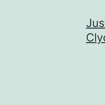
Jus
Cly