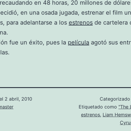
, recaudando en 48 horas, 20 millones de dólare
ecidió, en una osada jugada, estrenar el film un
s, para adelantarse a los
estrenos
de cartelera d
na.
ión fue un éxito, pues la
película
agotó sus ent
las.
el
2 abril, 2010
Categorizad
aster
Etiquetado como
"The 
estrenos
,
Liam Hemsw
Cyru