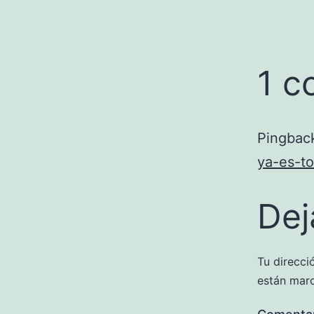
1 c
Pingbac
ya-es-t
Dej
Tu direcci
están mar