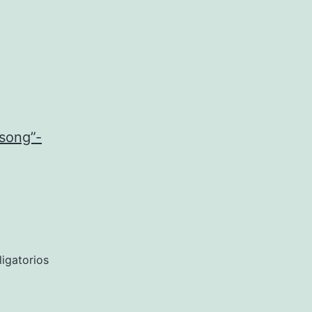
song”-
igatorios