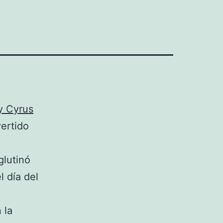
y Cyrus
vertido
glutinó
l día del
 la