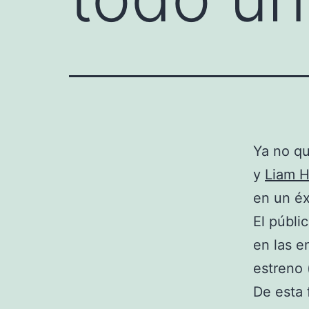
Ya no qu
y
Liam 
en un éx
El públi
en las e
estreno 
De esta 