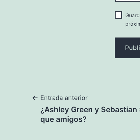
Guard
próxi
Navegación
Entrada anterior
¿Ashley Green y Sebastian
de
que amigos?