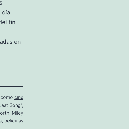
s.
 día
el fin
radas en
o como
cine
Last Song"
,
orth
,
Miley
s
,
peliculas