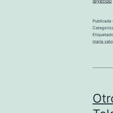
leyendo
Publicada 
Categori
Etiqueta
maria valv
Otr