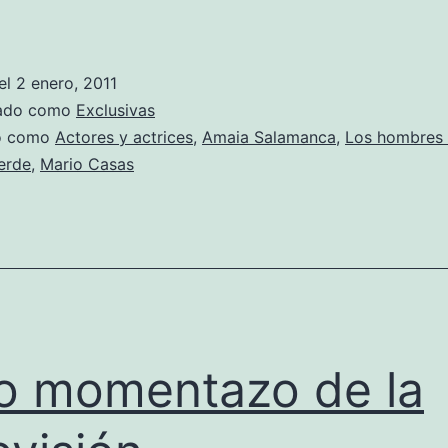
Mario
Casas
está
el
2 enero, 2011
de
zado como
Exclusivas
moda
do como
Actores y actrices
,
Amaia Salamanca
,
Los hombres
erde
,
Mario Casas
o momentazo de la