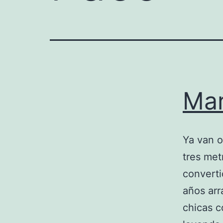
Mar
Ya van o
tres met
converti
años arr
chicas c