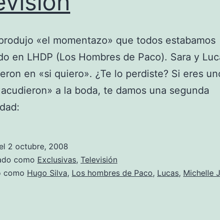
evisión
 produjo «el momentazo» que todos estabamos
do en LHDP (Los Hombres de Paco). Sara y Luc
dieron en «si quiero». ¿Te lo perdiste? Si eres un
«acudieron» a la boda, te damos una segunda
dad:
el
2 octubre, 2008
zado como
Exclusivas
,
Televisión
do como
Hugo Silva
,
Los hombres de Paco
,
Lucas
,
Michelle 