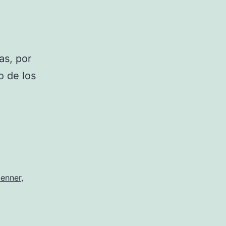
as, por
o de los
Jenner
,