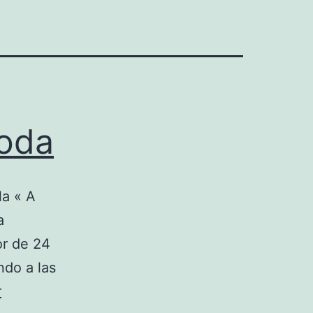
moda
la « A
a
or de 24
ndo a las
r