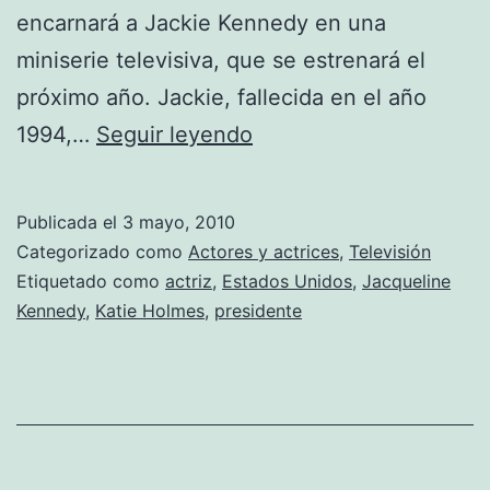
encarnará a Jackie Kennedy en una
miniserie televisiva, que se estrenará el
próximo año. Jackie, fallecida en el año
Katie
1994,…
Seguir leyendo
Holmes
interpretará
Publicada el
3 mayo, 2010
a
Categorizado como
Actores y actrices
,
Televisión
Jackie
Etiquetado como
actriz
,
Estados Unidos
,
Jacqueline
Kennedy
,
Katie Holmes
,
presidente
Kennedy