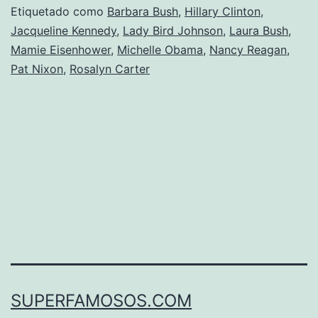
Etiquetado como
Barbara Bush
,
Hillary Clinton
,
EEUU
Jacqueline Kennedy
,
Lady Bird Johnson
,
Laura Bush
,
y
Mamie Eisenhower
,
Michelle Obama
,
Nancy Reagan
,
sus
Pat Nixon
,
Rosalyn Carter
trajes
de
la
ceremonia
de
investidura
SUPERFAMOSOS.COM